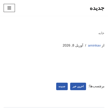
جدیده
پرش
به
محتوا
خانه
از
aminkav
آوریل 8, 2026
برچسب‌ها:
اخرین خبر
جدیده