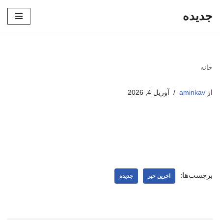
جدیده
پرش
به
محتوا
خانه
از
aminkav
آوریل 4, 2026
برچسب‌ها:
اخرین خبر
جدیده