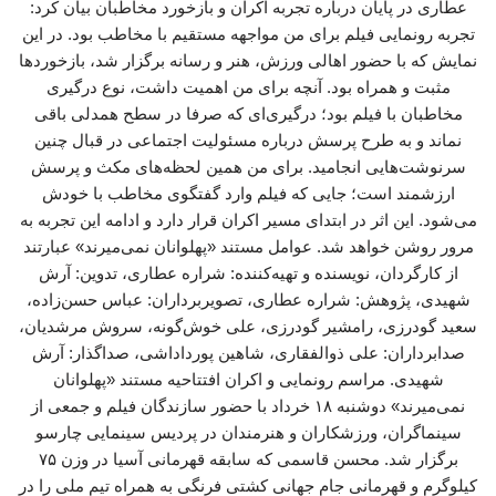
عطاری در پایان درباره تجربه اکران و بازخورد مخاطبان بیان کرد:
تجربه رونمایی فیلم برای من مواجهه مستقیم با مخاطب بود. در این
نمایش که با حضور اهالی ورزش، هنر و رسانه برگزار شد، بازخوردها
مثبت و همراه بود. آنچه برای من اهمیت داشت، نوع درگیری
مخاطبان با فیلم بود؛ درگیری‌ای که صرفا در سطح همدلی باقی
نماند و به طرح پرسش درباره مسئولیت اجتماعی در قبال چنین
سرنوشت‌هایی انجامید. برای من همین لحظه‌های مکث و پرسش
ارزشمند است؛ جایی که فیلم وارد گفتگوی مخاطب با خودش
می‌شود. این اثر در ابتدای مسیر اکران قرار دارد و ادامه این تجربه به
مرور روشن خواهد شد. عوامل مستند «پهلوانان نمی‌میرند» عبارتند
از کارگردان، نویسنده و تهیه‌کننده: شراره عطاری، تدوین: آرش
شهیدی، پژوهش: شراره عطاری، تصویربرداران: عباس حسن‌زاده،
سعید گودرزی، رامشیر گودرزی، علی خوش‌گونه، سروش مرشدیان،
صدابرداران: علی ذوالفقاری، شاهین پورداداشی، صداگذار: آرش
شهیدی. مراسم رونمایی و اکران افتتاحیه مستند «پهلوانان
نمی‌میرند» دوشنبه ۱۸ خرداد با حضور سازندگان فیلم و جمعی از
سینماگران، ورزشکاران و هنرمندان در پردیس سینمایی چارسو
برگزار شد. محسن قاسمی که سابقه قهرمانی آسیا در وزن ۷۵
کیلوگرم و قهرمانی جام جهانی کشتی فرنگی به همراه تیم ملی را در