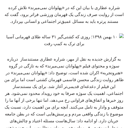
شراره عطاری با بیان این که در «پهلوانان نمی‌میرند» تلاش کرده
است از روایت صرف زندگی یک قهرمان ورزشی فراتر برود، گفت که
مستند پرتره باید به مسائل عمیق‌تر اجتماعی و انسانی بپردازد.
به گزارش جدیده به نقل از مهر، شراره عطاری مستندساز درباره
سوژه و محتوای فیلم «پهلوانان نمی‌میرند» که به تازگی در گروه
«هنروتجربه» اکران شده است، توضیح داد: «پهلوانان نمی‌میرند» در
ظاهر روایت زندگی محسن قاسمی قهرمان کشتی است اما برای من
این فیلم از دغدغه‌ای قدیمی‌تر آغاز شد. برای یک مستندساز
اجتماعی، اهمیت یک سوژه صرفا به خود رویداد محدود نمی‌شود. هر
روز خبرها و اتفاق‌های فراوانی رخ می‌دهد، اما تنها برخی از آنها ما را
متوقف و وادار به تامل می‌کنند. آنچه برای من اهمیت دارد، نسبت یک
موضوع با زندگی واقعی مردم و پرسش‌هایی است که در بطن جامعه
جریان دارد. او ادامه داد: سال‌هاست مسئله اعتیاد و چالش‌های
مرتبط با سوءمصرف مواد مخدر، درمان و نظارت بر این حوزه ذهنم