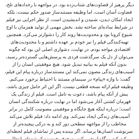
دیگر پرهیز از قضاوت‌های شتاب‌زده بود. در مواجهه با رخدادهای تلخ،
قضاوت آسان است، اما وظیفه مستندساز صدور حکم نیست، بلکه
ایجاد امکان دیدن، شنیدن و اندیشیدن است. از نظر اجرایی نیز فیلم
در شرایط ساده‌ای ساخته نشد. بخش مهمی از تولید همزمان با اوج
شیوع کرونا بود و محدودیت‌ها روند کار را دشوارتر می‌کرد. همچنین
تهیه‌کنندگی فیلم را نیز خودم بر عهده داشتم و با محدودیت‌های
اقتصادی مواجه بودم. در نهایت، دشواری اصلی این بود که چگونه
می‌توان از دل یک سرگذشت فردی به پرسش‌هایی گسترده‌تر رسید،
بدون آنکه فیلم به بیانیه تبدیل شود. هیچ موفقیتی انسان را از
آسیب‌های زندگی مصون نمی‌کند این مستندساز درباره پیام این فیلم،
گفت: با واژه «پیام» در سینمای مستند با احتیاط برخورد می‌کنم.
وظیفه فیلم ارائه نسخه قطعی نیست. اگر این اثر حامل چیزی باشد،
بیش از آنکه پیام باشد، دعوت به تامل است. فیلم از زندگی یک
قهرمان کشتی آغاز می‌شود اما در نهایت درباره شکنندگی انسان
است؛ درباره اینکه هیچ جایگاه و موفقیتی مصونیت کامل در برابر
آسیب‌های زندگی ایجاد نمی‌کند. وی ادامه داد: فیلم تلاش می‌کند
مخاطب را از مواجهه سطحی دور کند و به درکی پیچیده‌تر از
سرنوشت انسان‌ها برساند. اگر بیننده پس از تماشای فیلم لحظه‌ای
مکث کند و نگاه او تغییر کند، به هدف خود نزدیک شده‌ام. انتظار