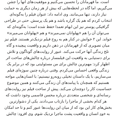
است. ما قهرمانان را تحسین می‌کنیم و موفقیت‌های آنها را جشن
می‌گیریم، اما گاه در لحظه‌هایی که بیش از هر زمان دیگری به حمایت
نیاز دارند، تنها می‌مانند. وی ادامه داد: عنوان فیلم را به‌گونه‌ای
انتخاب کردم که هم یک گزاره باشد و هم یک پرسش. حتی در طراحی
گرافیکی پوستر نیز این ابهام تعمدا حفظ شده است؛ به‌گونه‌ای که
می‌توان آن را هم «پهلوانان نمی‌میرند» و هم «پهلوانان می‌میرند»
خواند. این ۲ خوانش در کنار هم به روح فیلم نزدیک‌تر هستند. فیلم نیز
میان تصویری که از قهرمانان در ذهن داریم و واقعیت پیچیده و گاه
تلخ زندگی آنها حرکت می‌کند. عبور از روایت‌های گوناگون و تلاش
برای دستیابی به واقعیت این فیلمساز درباره چالش‌های ساخت اثر
اظهار کرد: مهم‌ترین چالش برای من مسئولیتی بود که در برابر یک
زندگی واقعی احساس می‌کردم. وقتی درباره چنین سوژه‌ای فیلم
می‌سازیم، با یک داستان تخیلی روبه‌رو نیستیم؛ با انسان‌هایی مواجه
هستیم که همچنان با پیامدهای آن زندگی می‌کنند و همین موضوع
حساسیت کار را دوچندان می‌کند. پیش از ساخت فیلم نیز روایت‌های
رسانه‌ای و شخصی متعددی درباره محسن قاسمی وجود داشت که
هر کدام بخشی از ماجرا را بازتاب می‌دادند. یکی از دشوارترین
بخش‌های کار این بود که از میان این روایت‌ها عبور کنم و تا حد امکان
به خودِ انسان و واقعیت پشت ماجرا نزدیک شوم. وی افزود: چالش