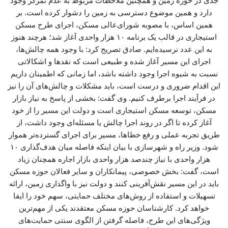
جدی در حوزه زمین و همچنین ملاحظات مربوط به عدم تمرکز وجود
دارد و همین موضوع دسترسی به زمین را دشوار کرده است. بر
همین اساس، با مصوبه شورای‌عالی مسکن، اجرای طرح مسکن
استیجاری در قالب یک برنامه ۱۰ هزار واحدی آغاز شد؛ هرچند هنوز
به این عدد نرسیده‌ایم. صادق تصریح کرد: با وجود همه چالش‌ها،
اجرای این مسیر آغاز شده و طبیعی است که نقدها و اشکالاتی
نسبت به شیوه اجرا وجود داشته باشد، اما زمانی که اطمینان داریم
این اقدام ضروری و درست است، باید مشکلات و چالش‌های آن را نیز
در فرآیند اجرا برطرف کنیم. وی گفت: بخشی از پاسخ به نیاز بازار
مسکن، توسعه مسکن استیجاری است و دولت این مسیر را از خود
آغاز کرده تا اگر در روند اجرا چالش یا مسئله‌ای وجود داشت، از
طریق تجربه عملی و رفع خطاها، مسیر برای اجرای گسترده‌تر هموار
شود. وزیر راه و شهرسازی با بیان اینکه فاصله میان هدف‌گذاری ۱۰
هزار واحدی با نیاز چندصد هزار واحدی بازار اجاره همچنان زیاد
است، گفت: بخش خصوصی، پیمانکاران و سایر فعالان حوزه مسکن
باید در این مسیر نقش‌آفرینی کنند و دولت نیز با واگذاری زمین، ارائه
تسهیلات و استفاده از روش‌های مختلف حمایتی، سهم خود را ایفا
خواهد کرد. کارشناسان حوزه مسکن معتقدند یکی از مهم‌ترین
ویژگی‌های این طرح، فاصله گرفتن از الگوی سنتی حمایت‌های