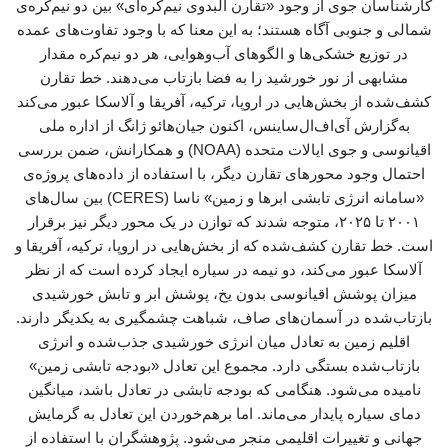
کارشناسان جوی از وجود «تقارن آلبدوی نیم‌کره‌ای» بین دو نیم‌کره‌ی
شمالی و جنوبی آگاه هستند؛ به این معنا که با وجود تفاوت‌های عمده
در توزیع خشکی‌ها و الگوهای آب‌وهوایی، هر دو نیم‌کره مقدار
مشابهی از نور خورشید را به فضا بازتاب می‌دهند. خط تقارن
کشف‌شده از بخش‌هایی در اروپا، ترکیه، آفریقا و آلاسکا عبور می‌کند
به‌گزارش آی‌اف‌ال‌ساینس، اکنون جیان‌هائو ژانگ از اداره ملی
اقیانوسی و جوی ایالات متحده (NOAA) و همکارانش، ضمن بررسی
احتمال وجود محورهای تقارن دیگر، با استفاده از داده‌های پروژه‌ی
«سامانه انرژی تابشی ابرها و زمین» ناسا (CERES) بین سال‌های
۲۰۰۱ تا ۲۰۲۵، متوجه شدند که توازن در یک محور دیگر نیز برقرار
است. خط تقارن کشف‌شده که از بخش‌هایی در اروپا، ترکیه، آفریقا و
آلاسکا عبور می‌کند، دو نیمه در سیاره ایجاد کرده است که از نظر
میزان پوشش اقیانوسی بدون یخ، پوشش ابر و تابش خورشیدی
بازتاب‌شده در آسمان‌های صاف، شباهت چشمگیری به یکدیگر دارند.
اقلیم زمین به تعادل میان انرژی خورشیدی جذب‌شده و انرژی
بازتاب‌شده بستگی دارد. مجموع این تعادل «بودجه تابشی زمین»
نامیده می‌شود. هنگامی که بودجه تابشی در تعادل باشد، میانگین
دمای سیاره پایدار می‌ماند. اما برهم‌خوردن این تعادل به گرمایش
جهانی و تغییرات اقلیمی منجر می‌شود. پژوهشگران با استفاده از