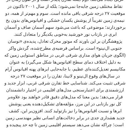
نقاط مختلف زمین جابه‌جا نمی‌شود؛ بلکه از سال ۲۰۰۱ تاکنون در
موقعیت ۲۷ درجه شرقی باقی مانده است. سوم و مهم‌تر از همه، دو
نیمه‌ی زمین تقریباً از پوشش یکسان خشکی و اقیانوس‌های بدون یخ
برخوردارند؛ موضوعی که باعث می‌شود سهم آسمان صاف و آسمان
ابری در بازتاب نور خورشید به‌خوبی یکدیگر را متعادل کنند.
پژوهشگران بر این باورند که موتور محرک تعادل، پدیده‌ی «نوسان
جنوبی ال‌نینو» است. براساس فرضیه‌ی مطرح‌شده، گردش واکر
(الگوی جریان هوای مداری شرقی غربی در مناطق استوایی زمین که
به دلیل اختلاف دمای سطح اقیانوس‌ها شکل می‌گیرد) به عنوان
مکانیسم تعدیل‌کننده‌ای عظیم، با جابه‌جایی ابرهای پهنه اقیانوس آرام
در سال‌های وقوع ال‌نینو و لانینا، تقارن را در موقعیت ۲۷ درجه
شرقی تثبیت می‌کند. شناسایی خط تقارن شرقی غربی، ابزار جدید و
ارزشمندی برای اعتبارسنجی مدل‌های اقلیمی در اختیار دانشمندان
قرار می‌دهد؛ بدین معنا که مدل‌های دقیق قادر خواهند بود علاوه‌بر
کل نور بازتابی در این مرز، مؤلفه‌های تشکیل‌دهنده یعنی پوشش
ابرها و نسبت اقیانوس‌ها را نیز بازتولید کنند. افزون‌بر این، کشف
جدید هشداری جدی در برابر دخالت‌های انسانی نظیر مهندسی زمین
است؛ چراکه نشان می‌دهد سیستم اقلیمی زمین تا چه حد پیچیده و