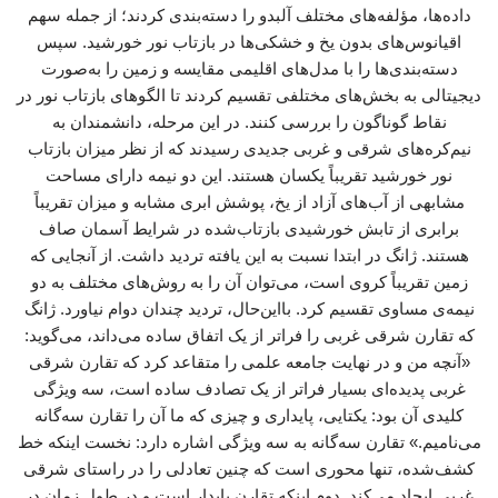
داده‌ها، مؤلفه‌های مختلف آلبدو را دسته‌بندی کردند؛ از جمله سهم
اقیانوس‌های بدون یخ و خشکی‌ها در بازتاب نور خورشید. سپس
دسته‌بندی‌ها را با مدل‌های اقلیمی مقایسه و زمین را به‌صورت
دیجیتالی به بخش‌های مختلفی تقسیم کردند تا الگوهای بازتاب نور در
نقاط گوناگون را بررسی کنند. در این مرحله، دانشمندان به
نیم‌کره‌های شرقی و غربی جدیدی رسیدند که از نظر میزان بازتاب
نور خورشید تقریباً یکسان هستند. این دو نیمه دارای مساحت
مشابهی از آب‌های آزاد از یخ، پوشش ابری مشابه و میزان تقریباً
برابری از تابش خورشیدی بازتاب‌شده در شرایط آسمان صاف
هستند. ژانگ در ابتدا نسبت به این یافته تردید داشت. از آنجایی که
زمین تقریباً کروی است، می‌توان آن را به روش‌های مختلف به دو
نیمه‌ی مساوی تقسیم کرد. بااین‌حال، تردید چندان دوام نیاورد. ژانگ
که تقارن شرقی غربی را فراتر از یک اتفاق ساده می‌داند، می‌گوید:
«آنچه من و در نهایت جامعه علمی را متقاعد کرد که تقارن شرقی
غربی پدیده‌ای بسیار فراتر از یک تصادف ساده است، سه ویژگی
کلیدی آن بود: یکتایی، پایداری و چیزی که ما آن را تقارن سه‌گانه
می‌نامیم.» تقارن سه‌گانه به سه ویژگی اشاره دارد: نخست اینکه خط
کشف‌شده، تنها محوری است که چنین تعادلی را در راستای شرقی
غربی ایجاد می‌کند. دوم اینکه تقارن پایدار است و در طول زمان در