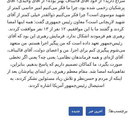
سراغ دارید؟ از خود آقای قالیباف بهتر بوده؟ از آقای وحیدی؟ آقای
پزشکیان زخمی شده بود. چرا ما فکر می‌کنیم امیر حاتمی کمتر از
شهید موسوی است؟ چرا فکر می‌کنیم ذوالقدر خیلی کمتر از آقای
شهید لاریجانی است؟ معاون رئیس جمهوری گفت: همه اینها امضا
کردند و گفتند ما با این موافقیم. ۱۲ نفر از ۱۳ نفر موافقت کردند.
رهبری هم فرمودند اشکال ندارد. فرمایش رهبری این بود که آقای
رئیس‌جمهور تعهد داده است که من پیگیر اجرا هستم. من متعهد
می‌شوم پیگیری کنم برای اجرا. من و اعضای دولت، آقای قالیباف،
آقای اژه‌ای و همه فرماندهان نظامی؛ یعنی چه؟ یعنی اگر تخطی
صورت بگیرد، ما کماکان تصمیم داریم که پاسخ بدهیم. بنابراین،
تفاهم‌نامه امضا شد. مقام معظم رهبری، در ابتدای پیام‌شان بعد از
اینکه از مردم و حسن‌نظر و تلاش زیاد مسئولین تشکر کردند، به
استیصال رئیس‌جمهور آمریکا اشاره کردند.
برچسب‌ها:
اخرین خبر
جدیده