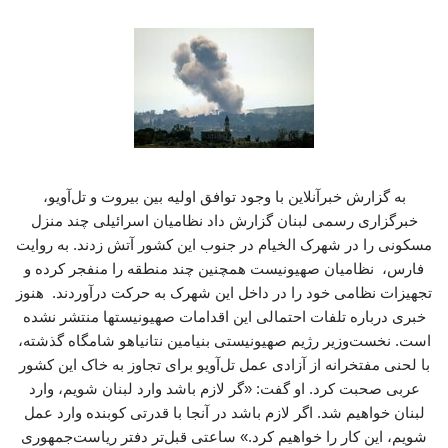
به گزارش خبرآنلاین با وجود توافق اولیه بین بیروت و تل‌آویو،
خبرگزاری رسمی لبنان گزارش داد نظامیان اسرائیلی چند منزل
مسکونی را در شهرک الخیام در جنوب این کشور آتش زدند. به روایت
فارس، نظامیان صهیونیست همچنین چند منطقه را منفجر کرده و
تجهیزات نظامی خود را در داخل این شهرک به حرکت درآوردند. هنوز
خبری درباره تلفات احتمالی این اقدامات صهیونیستها منتشر نشده
است. نخست‌وزیر رژیم صهیونیستی بنیامین نتانیاهو شامگاه گذشته،
با لحنی مفتخرانه از آزادی عمل تل‌آویو برای تجاوز به خاک این کشور
عربی صحبت کرد. او گفت: «گر لازم باشد وارد لبنان شویم، وارد
لبنان خواهیم شد. اگر لازم باشد در آنجا با قدرتی کوبنده وارد عمل
شویم، این کار را خواهیم کرد.» ساعتی قبل‌تر دفتر ریاست‌جمهوری