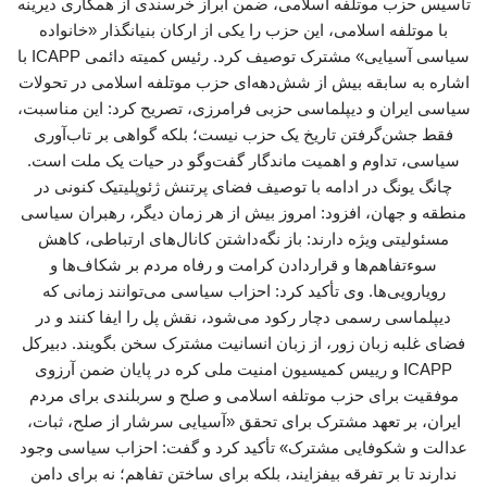
تأسیس حزب موتلفه اسلامی، ضمن ابراز خرسندی از همکاری دیرینه
با موتلفه اسلامی، این حزب را یکی از ارکان بنیانگذار «خانواده
سیاسی آسیایی» مشترک توصیف کرد. رئیس کمیته دائمی ICAPP با
اشاره به سابقه بیش از شش‌دهه‌ای حزب موتلفه اسلامی در تحولات
سیاسی ایران و دیپلماسی حزبی فرامرزی، تصریح کرد: این مناسبت،
فقط جشن‌گرفتن تاریخ یک حزب نیست؛ بلکه گواهی بر تاب‌آوری
سیاسی، تداوم و اهمیت ماندگار گفت‌وگو در حیات یک ملت است.
چانگ یونگ در ادامه با توصیف فضای پرتنش ژئوپلیتیک کنونی در
منطقه و جهان، افزود: امروز بیش از هر زمان دیگر، رهبران سیاسی
مسئولیتی ویژه دارند: باز نگه‌داشتن کانال‌های ارتباطی، کاهش
سوءتفاهم‌ها و قراردادن کرامت و رفاه مردم بر شکاف‌ها و
رویارویی‌ها. وی تأکید کرد: احزاب سیاسی می‌توانند زمانی که
دیپلماسی رسمی دچار رکود می‌شود، نقش پل را ایفا کنند و در
فضای غلبه زبان زور، از زبان انسانیت مشترک سخن بگویند. دبیرکل
ICAPP و رییس کمیسیون امنیت ملی کره در پایان ضمن آرزوی
موفقیت برای حزب موتلفه اسلامی و صلح و سربلندی برای مردم
ایران، بر تعهد مشترک برای تحقق «آسیایی سرشار از صلح، ثبات،
عدالت و شکوفایی مشترک» تأکید کرد و گفت: احزاب سیاسی وجود
ندارند تا بر تفرقه بیفزایند، بلکه برای ساختن تفاهم؛ نه برای دامن