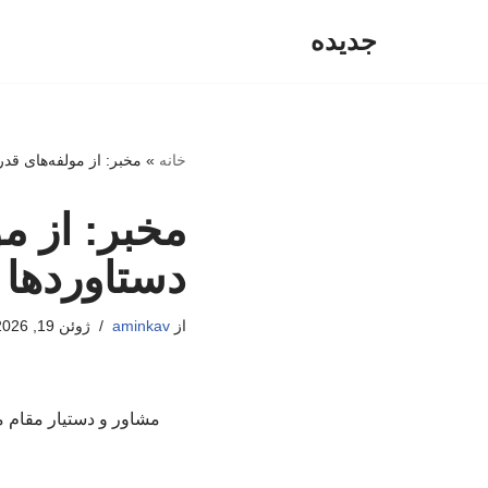
جدیده
پرش
به
محتوا
خانه
»
مخبر: از مولفه‌های قد
مخبر: از م
دستاوردها 
از
aminkav
ژوئن 19, 2026
مشاور و دستیار مقام م