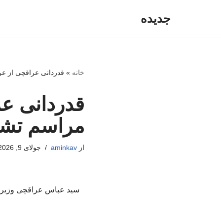
جدیده
پرش
به
محتوا
خانه
»
قدردانی عراقچی از عر
قدردانی عر
مراسم تشیی
از
aminkav
جولای 9, 2026
سید عباس عراقچی وزیر ا