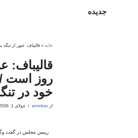
جدیده
پرش
به
محتوا
خانه
»
قالیباف: عبور از تنگه بدون هزینه فقط برای ۶۰ روز است / ایرا
روز است /
خود در تنگه
از
aminkav
جولای 1, 2026