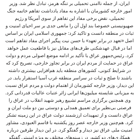
ایران، از جمله ناامنی تحمیلی بر تنگه هرمز، تبادل نظر شد. وزیر
امور خارجه کشورمان با اشاره به مفاد یادداشت تفاهم خاتمه جنگ
تحمیلی، نقض برخی مفاد این تفاهم از سوی آمریکا و رژیم
صهیونیستی خصوصا بند اول آن را مانعی جدی بر سر احیای امنیت و
ثبات در منطقه دانست و تاکید کرد: جمهوری اسلامی ایران بر اساس
اصل «تعهد در برابر تعهد» با حسن نیت پیگیر اجرای مفاد تفاهم است
اما در قبال عهدشکنی طرف‌های مقابل نیز با قاطعیت عمل خواهد
کرد. رئیس‌جمهور عراق با تأکید بر ادامه موضع اصولی مردم و دولت
عراق در حمایت از مردم ایران در برابر تجاوز خارجی، تصریح کرد که
در شرایط کنونی، کشورهای منطقه باید هم‌افزایی بیشتری داشته
باشند تا صلح و ثبات در سراسر منطقه غرب آسیا استقرار یابد. در
این دیدار، وزیر خارجه کشورمان از اهتمام دولت و مردم عراق نسبت
به میزبانی شایسته میلیون‌ها ایرانی زائر عتبات عالیات قدردانی کرد.
وی همچنین برگزاری مراسم تشییع رهبر شهید انقلاب در عراق را
فرصتی بی‌نظیر برای تعمیق همدلی و دوستی بین دو ملت ایران و
عراق دانست و از تمهیدات ارزشمند دولت عراق در این زمینه تشکر
کرد. هم‌چنین وزیر خارجه عصر روز یکشنبه با قاسم العبودی، مشاور
امنیت ملی عراق نیز دیدار و گفتگو کرد. در این دیدار طرفین درباره
همکاری‌های دو کشور در زمینه‌های مختلف به ویژه امنیتی گفتگو