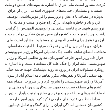
کردند. مشاور امنیت ملی عراق با اشاره به پیوندهای عمیق دو ملت
همسایه و مسلمان، حمایت‌های جمهوری اسلامی ایران از عراق
به‌ویژه در مصاف با داعش و تروریسم را فراموش‌ناشدنی توصیف
کرد و یاد و خاطره شهدای بزرگ راه صلح و امنیت و مقابله با
تروریسم شهید حاج قاسم سلیمانی و ابومهدی المهندس را گرامی
داشت. وزیر امور خارجه کشورمان ضمن تبریک تشکیل دولت جدید و
آرزوی توفیق برای قاسم العبودی در مسئولیت مشاور امنیت ملی
عراق، وی را در جریان آخرین تحولات مرتبط با امنیت منطقه‌ای
متعاقب امضای تفاهم خاتمه جنگ تحمیلی آمریکا و رژیم صهیونیستی
قرار داد. وزیر امور خارجه کشورمان، تجاوز نظامی امریکا و رژیم
صهیونیستی علیه ایران را جنگ علیه کل منطقه دانست و با اشاره به
رویکرد مسئولانه ایران در ورود به روند دیپلماتیک جهت خاتمه جنگ،
عهد شکنی آمریکا و نقض‌های مکرر تفاهم نامه اسلام آباد از سوی
آمریکا و رژیم صهیونیستی را تشریح کرد و بر ضرورت اهتمام همه
کشورهای منطقه نسبت به تمهید سازوکاری درون‌زا و مبتنی بر
اجماع کشورهای منطقه جهت برقراری صلح و امنیت پایدار به دور از
مداخله نظامی قدرت‌های خارجی تاکید کرد. وزیر امور خارجه
کشورمان همچنین آمادگی ایران را برای گفتگو و تعامل فیمابین