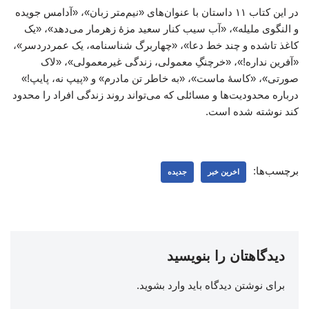
در این کتاب ۱۱ داستان با عنوان‌های «نیم‌متر زبان»، «آدامس جویده
و النگوی ملیله»، «آب سیب کنار سعید مزۀ زهرمار می‌دهد»، «یک
کاغذ تاشده و چند خط دعا»، «چهاربرگ شناسنامه، یک عمردردسر»،
«آفرین نداره!»، «خرچنگِ معمولی، زندگی غیرمعمولی»، «لاک
صورتی»، «کاسۀ ماست»، «به خاطر تن مادرم» و «پیپ نه، پایپ!»
درباره محدودیت‌ها و مسائلی که می‌تواند روند زندگی افراد را محدود
کند نوشته شده است.
برچسب‌ها:
اخرین خبر
جدیده
دیدگاهتان را بنویسید
برای نوشتن دیدگاه باید
وارد بشوید
.