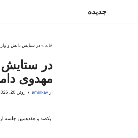
جدیده
پرش
به
محتوا
خانه
»
در ستایش دانش و وار
در ستایش 
مهدوی دامغ
از
aminkav
ژوئن 20, 2026
یکصد و هفدهمین جلسه از