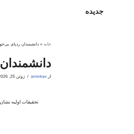
جدیده
پرش
به
محتوا
خانه
»
دانشمندان ردپای بی‌خوا
دانشمندان ر
از
aminkav
ژوئن 25, 2026
تحقیقات اولیه نشان