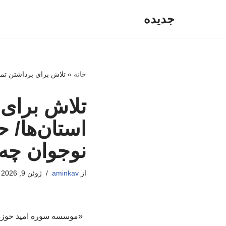
جدیده
پرش
به
محتوا
خانه
»
تلاش برای برداشتن تمر
تلاش برای 
استان‌ها/ 
نوجوان چه 
از
aminkav
ژوئن 9, 2026
«موسسه سوره امید حوزه هن