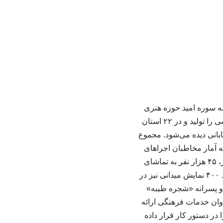
 سوره امید حوزه هنری
انقلاب اسلامی» در حوزه تئاتر کودک و نوجوان نشان می‌دهد این موسسه در مجموع ۳۴ اثر نمایشی را تولید و در ۲۲ استان
اجراشده ۱۵ نمایش صحنه‌ای، ۶ نمایش عروسکی و ۲۲ اجرای خیابانی دیده می‌شود. مجموع
 از آن به آمار مخاطبان اجراهای
عمومی در استان‌ها و برنامه‌های میدانی اختصاص دارد. ضمن این که از مجموع این ۳۰۰ هزار نفر، ۴۵ هزار نفر به تماشای
نمایش‌های صحنه‌ای دارای بلیت‌فروشی نشسته‌اند. همچنین طبق آمار موجود، موسسه سوره امید ۴۰۰ نمایش میدانی نیز در
و پسرانه «شجره طیبه»
زابل، سیستان و سراوان خدمات فرهنگی ارائه
کز بر چند محور مشخص را در دستور کار قرار داده