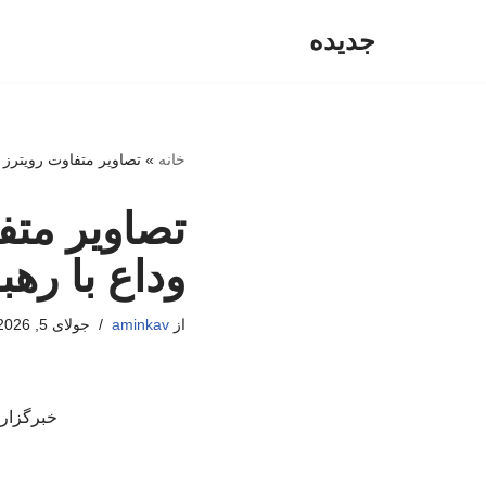
جدیده
پرش
به
محتوا
خانه
»
تصاویر متفاوت رویترز
تصاویر متف
وداع با ر
از
aminkav
جولای 5, 2026
خبرگزاری