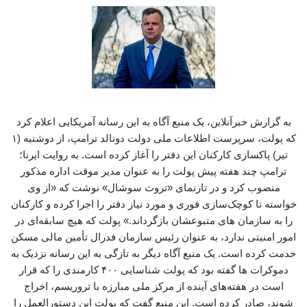
به گزارش خبرآنلاین، یک منبع آگاه به این رسانه آمریکایی اعلام کرد
که پولت، سرپرست اطلاعات ملی دولت دونالد ترامپ، از دوشنبه (۱
تیر) پاکسازی کارکنان این دفتر را آغاز کرده است. به روایت ایرنا؛
ترامپ چند هفته پیش پولت را به عنوان مدیر موقت اداره مذکور
منصوب کرد و در تارنمای «تروث سوشال» نوشت که «از وی
خواسته تا کوچک‌سازی فوری و مورد نیاز دفتر را اجرا کرده و کارکنان
را به سازمان های متبوعشان بازگرداند.» پولت که هیچ سابقه‌ای در
امور امنیتی ندارد، به عنوان رئیس سازمان فدرال تأمین مالی مسکن
خدمت کرده است. یک منبع آگاه دیگر به تازگی به این رسانه نزدیک به
دموکرات ها گفته بود که پولت شناسایی ۴۰۰ کارمندی را که قرار
است در هفته‌های آینده از مرکز ملی مبارزه با تروریسم، اخراج
شوند، صادر کرده است. این منبع گفت که پولت این دستورالعمل را