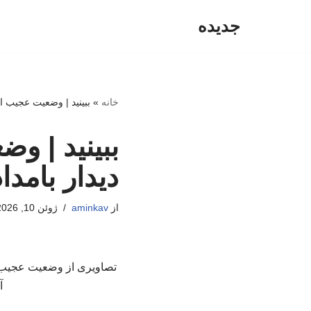
جدیده
پرش
به
محتوا
خانه
»
ببینید | وضعیت عجیب اس
ببینید | و
دیدار بامدا
از
aminkav
ژوئن 10, 2026
تصاویری از وضعیت عجیب است
آمریک