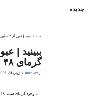
جدیده
پرش
به
محتوا
خانه
»
ببینید | عبور از ۳ میلیون زائر کربلا از مرز در گرمای ۴۸ درجه
گرمای ۴۸ درجه
از
aminkav
ژوئن 24, 2026