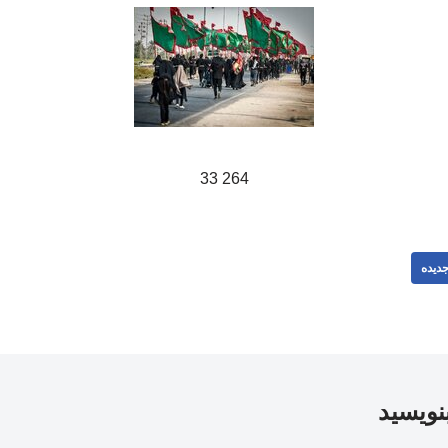
264 33
دیده
بنویسید