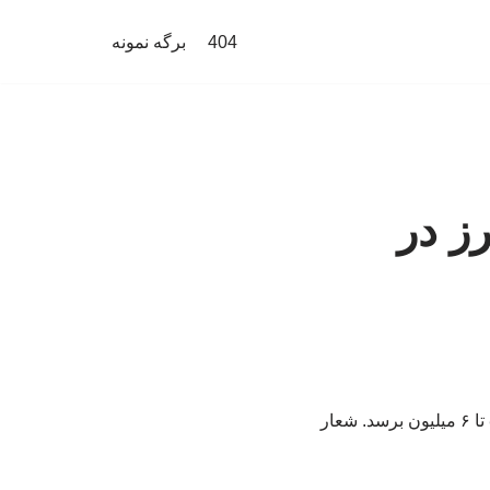
404
برگه نمونه
ز مرز در
با وجود گرمای شدید ۴۸ درجه، شمار زائران کربلا از ۳ میلیون نفر گذشته و احتمال می‌رود به ۵ تا ۶ میلیون برسد. شعار