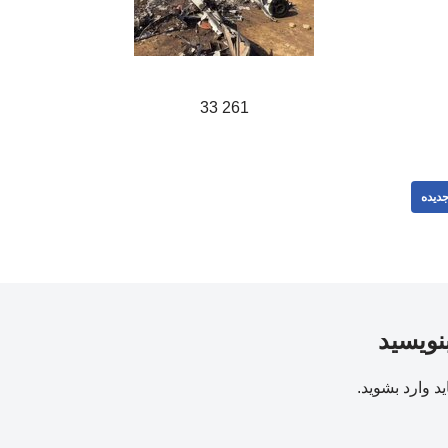
261 33
دیده
بنویسید
ید
وارد بشوید
.