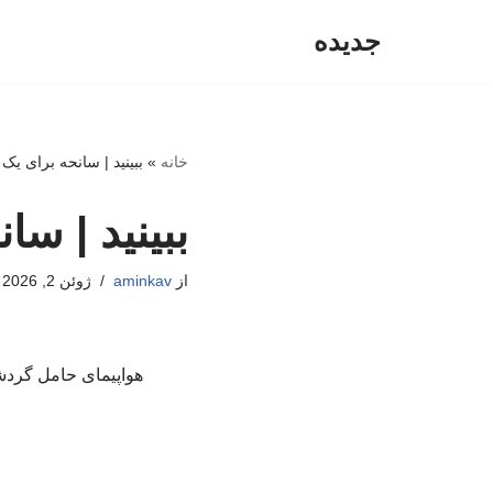
جدیده
پرش
به
محتوا
خانه
»
ببینید | سانحه برای یک 
ببینید | سا
از
aminkav
ژوئن 2, 2026
هواپیمای حامل گردشگ