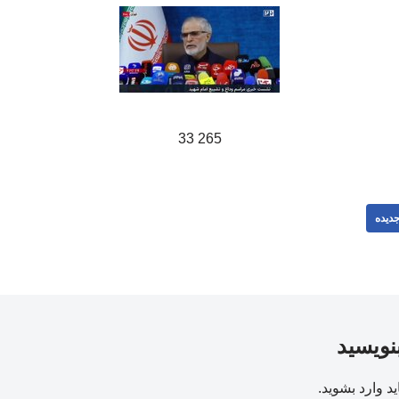
265 33
دیده
بنویسید
ید
وارد بشوید
.