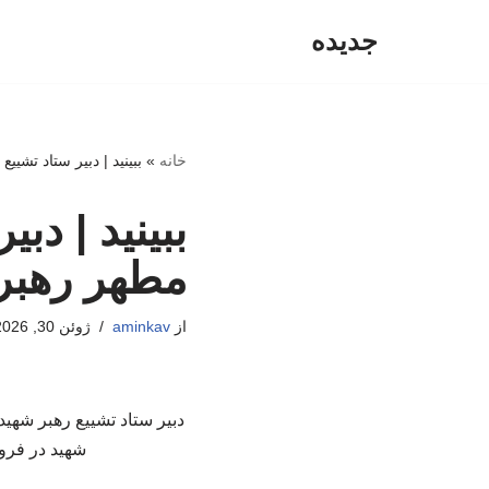
جدیده
پرش
به
محتوا
خانه
»
ببینید | دبیر ستاد تشییع رهبر شه
ببینید | دب
مطهر رهبر شهید ۱۷ تیر به ع
از
aminkav
ژوئن 30, 2026
شهید در فرود