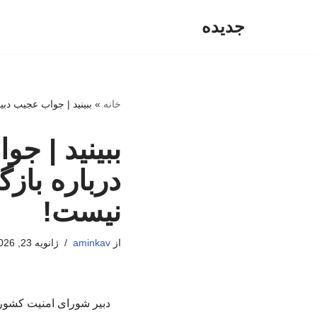
جدیده
پرش
به
محتوا
خانه
»
ببینید | جواب عجیب دب
ببینید | ج
درباره باز
نیست!
از
aminkav
ژانویه 23, 2026
دبیر شورای امنیت کشور 