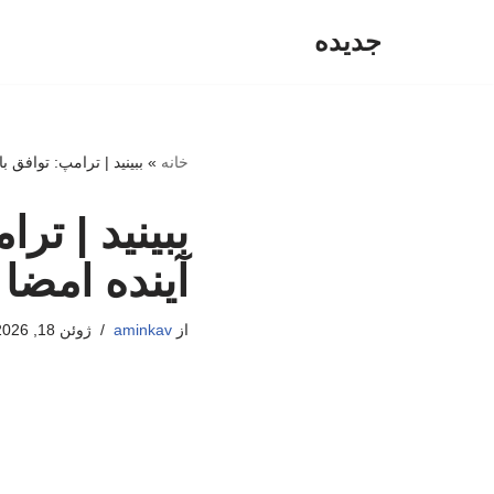
جدیده
پرش
به
محتوا
خانه
»
ببینید | ترامپ: توافق با ایران طی ۴۸ ساعت
آینده امضا
از
aminkav
ژوئن 18, 2026