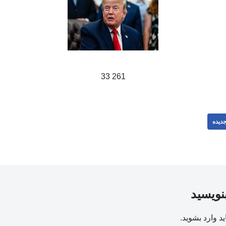
261 33
دیده
بنویسید
ید
وارد بشوید
.