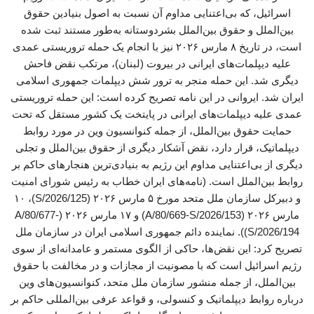
اسرائیل، که بی‌اعتنایی مداوم آن نسبت به اصول بنیادین حقوق
بین‌الملل و حقوق بین‌الملل بشردوستانه به‌طور مستند ثبت شده
است، در تاریخ ۸ مارس ۲۰۲۶ نیز با انجام یک حمله تروریستی عمدی
علیه دیپلمات‌های ایرانی در بیروت (لبنان)، مرتکب نقض فاحش
دیگری شد. این حمله منجر به ترور شش دیپلمات جمهوری اسلامی
ایران شد. ایروانی در این نامه تصریح کرده است: این حمله تروریستی
عمدی علیه دیپلمات‌های ایرانی در پایتخت یک کشور مستقل که تحت
حمایت حقوق بین‌الملل، از جمله کنوانسیون وین در مورد روابط
دیپلماتیک، قرار دارد، نقض آشکار دیگری از حقوق بین‌الملل و تجلی
دیگری از بی‌اعتنایی مداوم این رژیم به بنیادی‌ترین هنجارهای حاکم بر
روابط بین‌الملل است. (نامه‌های ایران خطاب به رئیس شورای امنیت
و دبیرکل سازمان ملل متحد مورخ ۵ مارس ۲۰۲۶ (S/2026/125)، ۱۰
مارس ۲۰۲۶ (A/80/669-S/2026/153) و ۱۷ مارس ۲۰۲۶ (A/80/677-
S/2026/194)). نماینده دائم جمهوری اسلامی ایران در سازمان ملل
تصریح کرد: این ‌نقض‌ها، حاکی از الگوی مستمر و عامدانه‌ای از سوی
رژیم اسرائیل است که با مصونیت از مجازات و در مخالفت با حقوق
بین‌الملل، از جمله منشور سازمان ملل متحد، کنوانسیون‌های وین
درباره روابط دیپلماتیک و کنسولی، و قواعد عرفی بین‌المللی حاکم بر