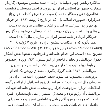
سالگرد ربایش چهار دیپلمات ایرانی – سید محسن موسوی (کاردار
سفارت جمهوری اسلامی ایران در بیروت)، احمد متوسلیان (وابسته
نظامی)، تقی رستگار مقدم (عضو کادر فنی) و کاظم اخوان (از
خبرگزاری جمهوری اسلامی) – که در تاریخ ۵ ژوئیه ۱۹۸۲، در جریان
تهاجم رژیم اسرائیل به لبنان و اشغال نظامی بیروت، به دست
نیروهای وابسته به این رژیم ربوده شدند، ارسال می‌شود. به گزارش
خبرنگار ایرنا، در نامه سفیر ایران در سازمان ملل آمده است:
همان‌گونه که در مکاتبات پیشین ایران در تاریخ ۷ ژوئیه ۲۰۰۸
(A/62/899-S/2008/448) و نیز 6 ژوئیه ۲۰۲۳ (A/77/951-S/2023/501)
تشریح شده است، این اقدام عامدانه و غیرقانونی نه‌تنها نقض آشکار
حقوق بین‌الملل و تخلفی فاحش از کنوانسیون ۱۹۶۱ وین در خصوص
روابط دیپلماتیک به‌شمار می‌رود، بلکه بر اساس کنوانسیون
بین‌المللی ۱۹۷۹ علیه گروگان‌گیری، مصداق روشن یک اقدام
تروریستی محسوب می‌شود. سفیر جمهوری اسلامی ایران در
سازمان ملل تصریح کرد: تداوم امتناع رژیم اسرائیل از ارائه هرگونه
اطلاعات درباره‌ سرنوشت افراد ربوده‌شده، نقض عامدانه‌ تعهدات
بین‌المللی آن رژیم بوده و مصداق استمرار عمل ناپدیدسازی قهری
است که موجب رنج و آلام روانی و عاطفی عمیق و مداوم برای
خانواده‌های قربانیان شده است. در نامه ایران آمده است: رژیم