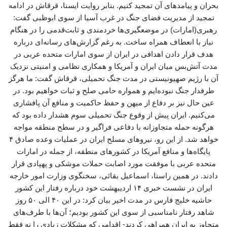
بحران و پیامدهای آن تمجید کنیم. بنابر روایت ایسنا، قرقاش در ادامه
تمجید از مدیریت فضای جنگ در غرب آسیا از سوی ابوظبی گفت:
رهبری(امارات) در موضعگیری‌ها خردمندی و ثابت‌قدمی را در هنگام
نیاز با انعطاف همراه ساخت. به رغم گزارش‌های رسانه‌ای درباره
هدف قرار دادن اهدافی در ایران از سوی امارات متحده عربی در
مدت آتش‌بس میان ایران و آمریکا و همکاری نظامی و امنیتی نزدیک
آن با رژیم صهیونیستی در مدت جنگ تحمیلی، قرقاش گفت: ما هرگز
طرفدار جنگ نبوده‌ایم و همواره حامی صلح و ثبات خواهیم بود. در
عین حال نیز بر دفاع از میهن و حفظ حاکمیت و منافع آن پافشاری
می‌کنیم. ایران پیش از وقوع جنگ تحمیلی سوم هشدار داده بود که
هرگونه حمله متجاوزانه با دفاعی فراگیر و در سطح منطقه مواجه
خواهد شد. از این رو، نیروهای مسلح ایران در عملیات وعده صادق ۴
پایگاه‌ها و منافع آمریکا در کشورهای منطقه، از جمله در امارات
متحده عربی با موفقت مورد اصابت حملات موشکی و پهپادی قرار
دادند. در همین راستا، اسماعیل بقائی، سخنگوی وزارت امور خارجه
ایران در نشست خبری ۱۴ اردیبهشت خود درباره رفتار این کشور
حاشیه خلیج فارس در مدت اخیر بیان کرد: در این ۴۰ الی ۵۰ روز
شاهد رفتار نامناسبی از سوی این کشور بودیم؛ آن‌ها با طرف‌های
متجاوز به ایران همراهی کردند- اقدامی که مشکلات زیادی را نه فقط