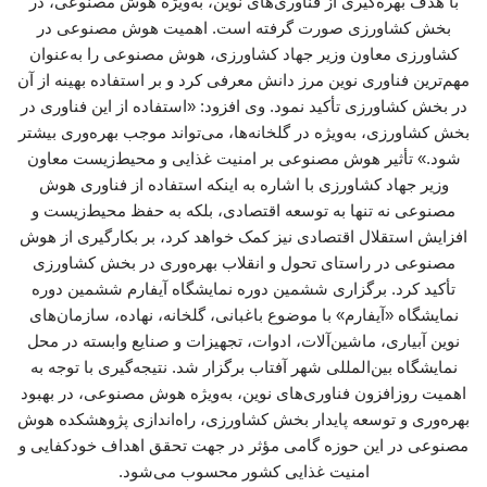
با هدف بهره‌گیری از فناوری‌های نوین، به‌ویژه هوش مصنوعی، در
بخش کشاورزی صورت گرفته است. اهمیت هوش مصنوعی در
کشاورزی معاون وزیر جهاد کشاورزی، هوش مصنوعی را به‌عنوان
مهم‌ترین فناوری نوین مرز دانش معرفی کرد و بر استفاده بهینه از آن
در بخش کشاورزی تأکید نمود. وی افزود: «استفاده از این فناوری در
بخش کشاورزی، به‌ویژه در گلخانه‌ها، می‌تواند موجب بهره‌وری بیشتر
شود.» تأثیر هوش مصنوعی بر امنیت غذایی و محیط‌زیست معاون
وزیر جهاد کشاورزی با اشاره به اینکه استفاده از فناوری هوش
مصنوعی نه تنها به توسعه اقتصادی، بلکه به حفظ محیط‌زیست و
افزایش استقلال اقتصادی نیز کمک خواهد کرد، بر بکارگیری از هوش
مصنوعی در راستای تحول و انقلاب بهره‌وری در بخش کشاورزی
تأکید کرد. برگزاری ششمین دوره نمایشگاه آیفارم ششمین دوره
نمایشگاه «آیفارم» با موضوع باغبانی، گلخانه، نهاده، سازمان‌های
نوین آبیاری، ماشین‌آلات، ادوات، تجهیزات و صنایع وابسته در محل
نمایشگاه بین‌المللی شهر آفتاب برگزار شد. نتیجه‌گیری با توجه به
اهمیت روزافزون فناوری‌های نوین، به‌ویژه هوش مصنوعی، در بهبود
بهره‌وری و توسعه پایدار بخش کشاورزی، راه‌اندازی پژوهشکده هوش
مصنوعی در این حوزه گامی مؤثر در جهت تحقق اهداف خودکفایی و
امنیت غذایی کشور محسوب می‌شود.