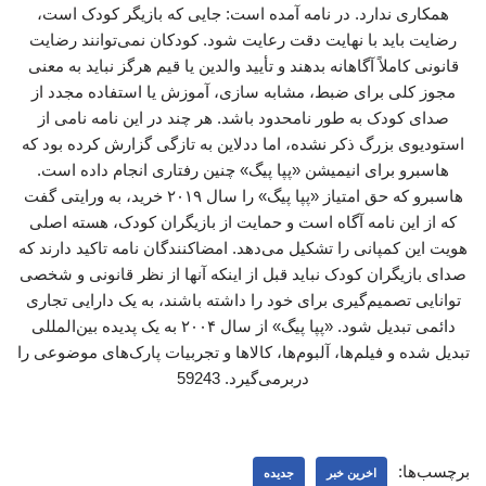
همکاری ندارد. در نامه آمده است: جایی که بازیگر کودک است،
رضایت باید با نهایت دقت رعایت شود. کودکان نمی‌توانند رضایت
قانونی کاملاً آگاهانه بدهند و تأیید والدین یا قیم هرگز نباید به معنی
مجوز کلی برای ضبط، مشابه سازی، آموزش یا استفاده مجدد از
صدای کودک به طور نامحدود باشد. هر چند در این نامه نامی از
استودیوی بزرگ ذکر نشده، اما ددلاین به تازگی گزارش کرده بود که
هاسبرو برای انیمیشن «پپا پیگ» چنین رفتاری انجام داده است.
هاسبرو که حق امتیاز «پپا پیگ» را سال ۲۰۱۹ خرید، به ورایتی گفت
که از این نامه آگاه است و حمایت از بازیگران کودک، هسته اصلی
هویت این کمپانی را تشکیل می‌دهد. امضاکنندگان نامه تاکید دارند که
صدای بازیگران کودک نباید قبل از اینکه آنها از نظر قانونی و شخصی
توانایی تصمیم‌گیری برای خود را داشته باشند، به یک دارایی تجاری
دائمی تبدیل شود. «پپا پیگ» از سال ۲۰۰۴ به یک پدیده بین‌المللی
تبدیل شده و فیلم‌ها، آلبوم‌ها، کالاها و تجربیات پارک‌های موضوعی را
دربرمی‌گیرد. 59243
برچسب‌ها:
اخرین خبر
جدیده