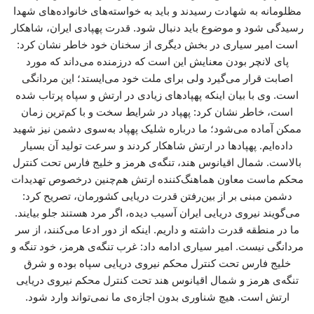
مظلومانه به شهادت رسیدند و باید به خواسته‌های خانواده‌های شهدا
رسیدگی شود و موضوع باید دنبال شود. قدرت پهپادی ایران، شاهکار
است امیر سیاری در بخش دیگری از سخنان خود خاطر نشان کرد:
پای لانچر بودن معنایش این است که درزمنده می‌داند که مورد
اصابت قرار می‌گیرد ولی برای ملت خود می‌ایستد؛ این مردانگی
است. وی با بیان اینکه پهپادهای زیادی در ارتش و سپاه پرتاب شده
است، خاطر نشان کرد: پهپاد در شرایط سخت و با کم‌ترین زمان
ممکن آماده می‌شود؛ ما درباره شلیک پهپاد به‌سوی دشمن نیز شهید
داده‌ایم. پهپادها در ارتش شاهکار کردند و سرعت تولید آن بسیار
بالاست. شمال اقیانوس هند، تنگه‌ی هرمز و خلیج فارس تحت کنترل
محکم ماست معاون هماهنگ‌کننده ارتش هم‌چنین درخصوص تهدیدات
دشمن مبنی بر از بین‌رفتن قدرت دریایی کشورمان، تصریح کرد:
می‌گویند نیروی دریایی ایران آسیب دیده، اگر مرد هستند جلو بیایند.
ما در منطقه قدرت داشته و داریم. اینکه از دور ادعا می‌کنند، از سر
مردانگی نیست. امیر سیاری ادامه داد: غرب تنگه‌ی هرمز، خود تنگه و
خلیج فارس تحت کنترل محکم نیروی دریایی سپاه بوده و شرق
تنگه‌ی هرمز و شمال اقیانوس هند تحت کنترل محکم نیروی دریایی
ارتش است. هیچ شناوری بدون اجازه‌ی ما نمی‌تواند وارد شود.