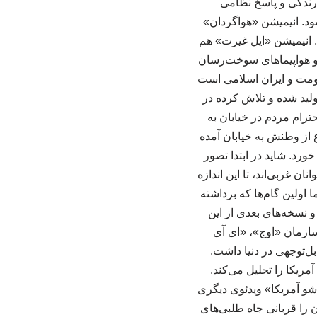
ارندگی و پاسخ نظامی
د. انیمیشن «هواگردان»
. انیمیشن «ایل غیرت» هم
 و هواپیماهای سوخت‌رسان
ومت و ایران اسلامی است
دند. مجموعه انیمیشن «سر بلند کن» هم تاکنون در ۱۵ قسمت تولید شده و تلاش کرده در
ترام مردم در خیابان به
 از وطنش به خیابان آمده
رد. شاید در ابتدا تصور
 غربی‌اند، تا این اندازه
اولین گام‌ها که برداشته
و نسخه‌های بعدی از این
عه و مؤسسه فعال مانند سازمان «اوج»، «ای آی
بل‌توجهی در دنیا داشت.
ریکا را تحلیل می‌کند.
 شو آمریکا» ویدئوی دیگری
 را قربانی جاه طلبی‌های