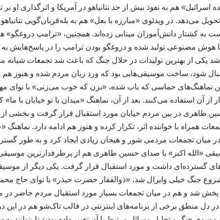
ه اسرائیل» هم به نفوذ بیش از حد نتانیاهو در آمریکا و اثرگذاری او بر 
 تحویل می‌دهد. در ویدئوی «مبارزه با بعل» هم به بله‌قربان‌گویی نتانیاه
ه کشتار دانش‌آموزان مینابی زده‌اند. همچنین، «ترامپ دروغگو» ه
ا هوش مصنوعی تولید شده و دروغگو بودن ترامپ را در پاسخ‌هایش به
د یکی از بهترین تولیدات در خلال جنگ که باعث شد تجمعات شبانه مر
ال شود، ساخت موسیقی‌هایی بود که ورد زبان مردم شده و هنوز هم در 
رین نماهنگ‌های حماسی که باب شده، «بزن که خوب می‌زنی» با نوای 
از آن استفاده می‌کنند. بعد از آن، نماهنگ «میدان با تو خیابان با ما» ک
ن طاهری در بین مردم خیابان مورد استقبال قرار گرفت و بخشی از آن 
تجمعات همراه با خواننده اثر، تکرار کرده و هنوز هم ادامه دارد. نماهنگ
در میان تجمعات مردمی شور و هیجان زیادی ایجاد کرد و به طور گست
یقی «الله اکبر» با صدای حسین طاهری هم از پرطرفدارترین موسیقی‌ها
 گسترده‌ای داشت و مورد استقبال قرار گرفت. یکی دیگر از موسیقی‌
ع جنگ خیلی وایرال شد، «ذوالفقار حضرت حیدر» با نوای حاج محمود
 پخش شد و هم در میان تجمعات بسیار مورد استقبال مردم حاضر در می
 در دل منطق برخی از برنامه‌های اینترنتی در قالب تاک‌شو هم در این
و سوی جنگ و تحلیل مسائل مرتبط با آن تغییر داده بودند تا بتوانند به 