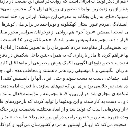
م از دیگر تولیدات ایرانی است که روایت‌گر نقش این صنعت در بازد
ده و از پربازدیدترین تولیدات تصویری روزهای اول جنگ محسوب می‌شو
نیک فتاح، به زبان بچگانه به معرفی این موشک ایرانی پرداخته است
یستادگی مردم غیور استان کهگیلویه و بویراحمد در برابر هلی کوپترها
 است. انیمیشن «نبرد آخر» هم روایتی از نوجوانان سراسر محور مقا
که شهیدان را الگوی خود قرار دا
ه‌ای، بخش‌هایی از مقاومت مردم کشورمان را به تصویر بکشد؛ از ادای اح
نها فراهم کرده تا مادر بارداری که به همراه جنین داخل شکمش در دفاع
شدند ساخت ویدئوهای لگویی با کمک هوش مصنوعی از ماه‌ها قبل کلید خو
به زبان انگلیسی و با موسیقی رپ همراه هستند و مخاطب هدف آنها، جوانان
لف اجتماعی دست به دست شوند و حتی افراد، آنها را دابسمش کنند. اما 
شد، تیر خلاصی بود برای این که تیم‌های سازنده با قدرت ادامه دهند 
ویدئوهای لگویی روانه شبکه‌های مجازی شد. در این بین، ۷، ۸ مجمو
 و … دست به کار شدند و این ویدئوها را تولید کردند که بازخوردهای قا
 ویدئوهایی است که تولید شد و از ابعاد مختلف، شخصیت وزیر جنگ آم
نده جزیره اپستین و حضور ترامپ در این پرونده پرداخته است. «بیدار
صحبت می‌کند که اربابان اپستین به مردم کشورشان می‌گوید و کودکان